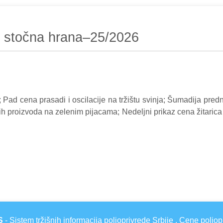
e i stočna hrana–25/2026
ce; Pad cena prasadi i oscilacije na tržištu svinja; Šumadija pre
h proizvoda na zelenim pijacama; Nedeljni prikaz cena žitarica
S
- Sistem tržišnih informacija poljoprivrede Srbije . Cene poljop