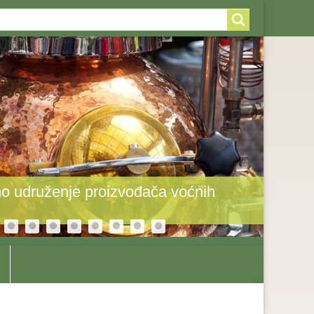
arch
arch
rm
o udruženje proizvođača voćnih
Toplot
odole