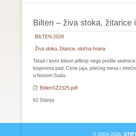
are
here:
Bilten – živa stoka, žitaric
BILTEN 2026
Živa stoka, žitarice, stočna hrana
Telad i tovni bikovi jeftiniji nego prošle sedmi
krajevima pad; Cene jaja, pilećeg mesa i mlečni
u Novom Sadu.
BiltenSZ2325.pdf
62 čitanja
© 2004-2026.
STIP