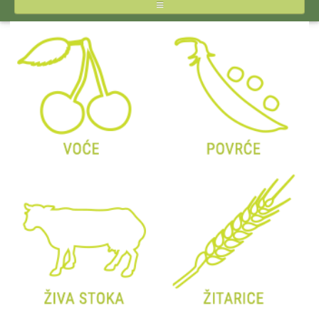
NASLOVNA
O STIPSU
IZVEŠTAJI CENA
INPUTI
JAJA I ŽIVINSKO MESO
MLEKO I MLEČNI PROIZVODI
POVRĆE
VOĆE
ŽITARICE
ŽIVA STOKA