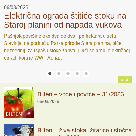
06/08/2026
0
Električna ograda štitiće stoku na
Staroj planini od napada vukova
p
Pašnjak površine oko dva do dva i po hektara u selu
U
Slavinja, na području Parka prirode Stara planina, biće
4
“
bezbedniji za ispašu stoke zahvaljujući solarnoj električnoj
R
ogradi koju je WWF Adria…
š
više
Bilten – voće i povrće – 31/2026
05/08/2026
Bilten – živa stoka, žitarice i stočna