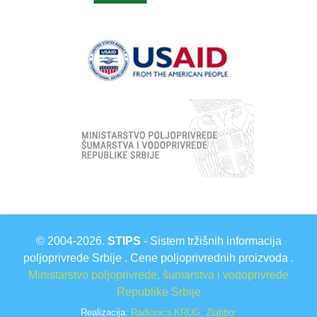
© 2004-2026.
STIPS
- Sistem tržišnih informacija
poljoprivrede Srbije . Cene poljoprivrednih proizvoda .
Ministarstvo poljoprivrede, šumarstva i vodoprivrede
Republike Srbije
Realizacija:
Radionica KRUG, Zlatibor