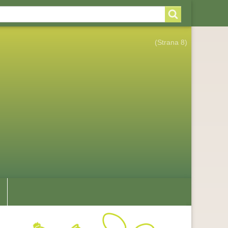
arch
arch
rm
(Strana 8)