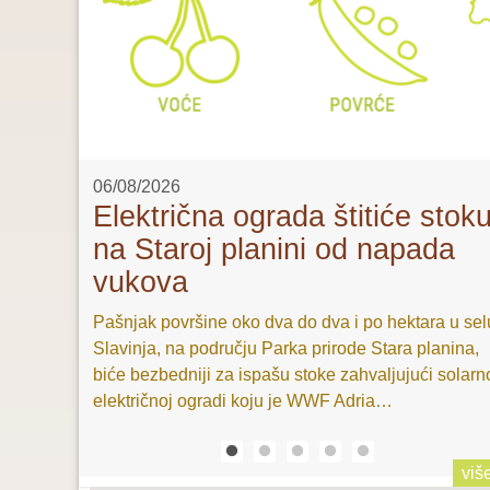
06/08/2026
a
Električna ograda štitiće stok
ive“ u
na Staroj planini od napada
vukova
 dani šljive
Pašnjak površine oko dva do dva i po hektara u sel
ta u
Slavinja, na području Parka prirode Stara planina,
ača voća,
biće bezbedniji za ispašu stoke zahvaljujući solarn
redne…
električnoj ogradi koju je WWF Adria…
viš