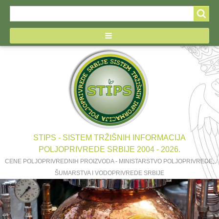
Search
Search
form
STIPS - SISTEM TRŽIŠNIH INFORMACIJA
POLJOPRIVREDE SRBIJE 2004 - 2026.
CENE POLJOPRIVREDNIH PROIZVODA - MINISTARSTVO POLJOPRIVREDE,
ŠUMARSTVA I VODOPRIVREDE SRBIJE