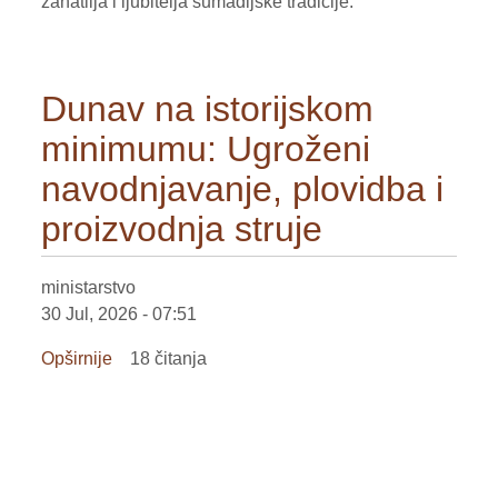
zanatlija i ljubitelja šumadijske tradicije.
Dunav na istorijskom
minimumu: Ugroženi
navodnjavanje, plovidba i
proizvodnja struje
ministarstvo
30 Jul, 2026 - 07:51
Opširnije
o
18 čitanja
Dunav
na
istorijskom
minimumu:
Ugroženi