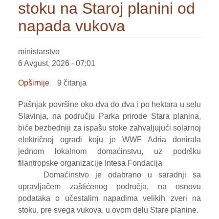
stoku na Staroj planini od
napada vukova
ministarstvo
6 Avgust, 2026 - 07:01
Opširnije
o
9 čitanja
Električna
Pašnjak površine oko dva do dva i po hektara u selu
ograda
Slavinja, na području Parka prirode Stara planina,
štitiće
biće bezbedniji za ispašu stoke zahvaljujući solarnoj
stoku
električnoj ogradi koju je WWF Adria donirala
na
jednom lokalnom domaćinstvu, uz podršku
Staroj
filantropske organizacije Intesa Fondacija
planini
Domaćinstvo je odabrano u saradnji sa
od
upravljačem zaštićenog područja, na osnovu
napada
podataka o učestalim napadima velikih zveri na
vukova
stoku, pre svega vukova, u ovom delu Stare planine.