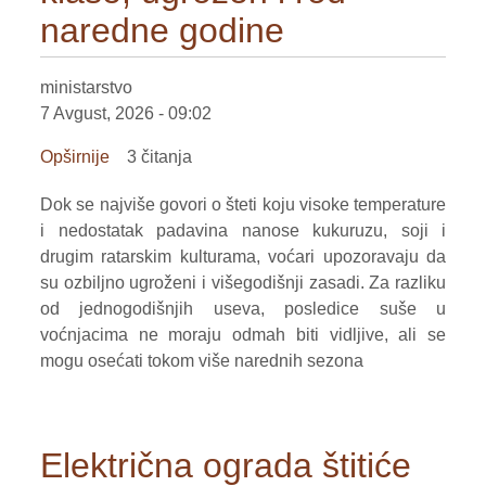
naredne godine
VOĆE
ŽITARICE
ministarstvo
7 Avgust, 2026 - 09:02
ŽIVA STOKA
Opširnije
o
3 čitanja
BILTENI
Suša
Dok se najviše govori o šteti koju visoke temperature
ugrožava
REPORTERI
i nedostatak padavina nanose kukuruzu, soji i
i
drugim ratarskim kulturama, voćari upozoravaju da
voćnjake:
su ozbiljno ugroženi i višegodišnji zasadi. Za razliku
Manje
od jednogodišnjih useva, posledice suše u
prve
voćnjacima ne moraju odmah biti vidljive, ali se
klase,
mogu osećati tokom više narednih sezona
ugrožen
i
rod
naredne
Električna ograda štitiće
godine