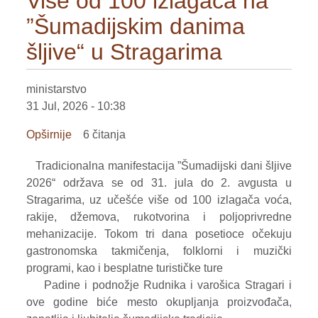
Više od 100 izlagača na
od
”Šumadijskim danima
27.
do
šljive“ u Stragarima
31.
jula
2026.
ministarstvo
godine
31 Jul, 2026 - 10:38
Opširnije
o
6 čitanja
Više
Tradicionalna manifestacija ”Šumadijski dani šljive
od
2026“ održava se od 31. jula do 2. avgusta u
100
Stragarima, uz učešće više od 100 izlagača voća,
izlagača
rakije, džemova, rukotvorina i poljoprivredne
na
mehanizacije. Tokom tri dana posetioce očekuju
”Šumadijskim
gastronomska takmičenja, folklorni i muzički
danima
programi, kao i besplatne turističke ture
šljive“
Padine i podnožje Rudnika i varošica Stragari i
u
ove godine biće mesto okupljanja proizvođača,
Stragarima