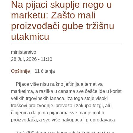
Na pijaci skuplje nego u
navodnjavanje,
marketu: Zašto mali
plovidba
i
proizvođači gube tržišnu
proizvodnja
utakmicu
struje
ministarstvo
28 Jul, 2026 - 11:10
Opširnije
o
11 čitanja
Na
Pijace više nisu nužno jeftinija alternativa
pijaci
marketima, a razlika u cenama sve češće ide u korist
skuplje
velikih trgovinskih lanaca. Iza toga stoje visoki
nego
troškovi proizvodnje, prevoza i zakupa tezgi, ali i
u
činjenica da je na pijacama sve manje malih
marketu:
proizvođača, a sve više nakupaca i preprodavaca
Zašto
mali
Za 1.000 dinara na beogradskoj pijaci može se