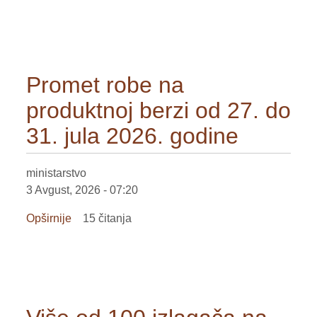
Toplotni
talas
ugrožava
kukuruz
i
Promet robe na
soju,
produktnoj berzi od 27. do
suncokret
za
31. jula 2026. godine
sada
odoleva
ministarstvo
3 Avgust, 2026 - 07:20
Opširnije
o
15 čitanja
Promet
robe
na
produktnoj
berzi