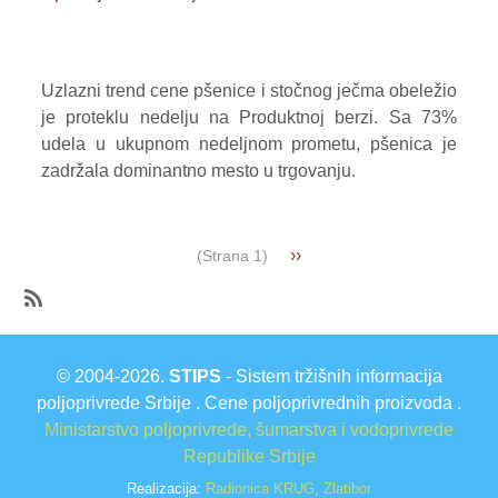
Promet
robe
na
Uzlazni trend cene pšenice i stočnog ječma obeležio
produktnoj
je proteklu nedelju na Produktnoj berzi. Sa 73%
berzi
udela u ukupnom nedeljnom prometu, pšenica je
od
zadržala dominantno mesto u trgovanju.
20.
do
24.
Pagination
Next
››
(Strana 1)
jula
page
2026.
godine
SubscribeSubscribe
to
© 2004-2026.
STIPS
- Sistem tržišnih informacija
Agroinfo
poljoprivrede Srbije . Cene poljoprivrednih proizvoda .
Ministarstvo poljoprivrede, šumarstva i vodoprivrede
Republike Srbije
Realizacija:
Radionica KRUG, Zlatibor