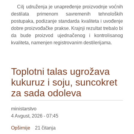
Cilj udruženja je unapređenje proizvodnje voćnih
destilata primenom savremenih tehnoloških
postupaka, podizanje standarda kvaliteta i uvođenje
dobre proizvođačke prakse. Krajnji rezultat trebalo bi
da bude proizvod ujednačenog i kontrolisanog
kvaliteta, namenjen registrovanim destilerijama.
Toplotni talas ugrožava
kukuruz i soju, suncokret
za sada odoleva
ministarstvo
4 Avgust, 2026 - 07:45
Opširnije
o
21 čitanja