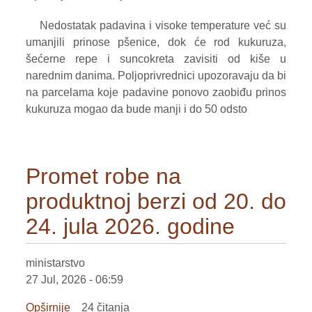
Bez
Nedostatak padavina i visoke temperature već su
odlučujuće
umanjili prinose pšenice, dok će rod kukuruza,
kiše
šećerne repe i suncokreta zavisiti od kiše u
prinos
narednim danima. Poljoprivrednici upozoravaju da bi
kukuruza
na parcelama koje padavine ponovo zaobiđu prinos
mogao
kukuruza mogao da bude manji i do 50 odsto
bi
da
bude
manji
Promet robe na
i
produktnoj berzi od 20. do
do
50
24. jula 2026. godine
odsto
ministarstvo
27 Jul, 2026 - 06:59
Opširnije
o
24 čitanja