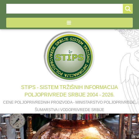
Search
Search
form
STIPS - SISTEM TRŽIŠNIH INFORMACIJA
POLJOPRIVREDE SRBIJE 2004 - 2026.
CENE POLJOPRIVREDNIH PROIZVODA - MINISTARSTVO POLJOPRIVREDE,
ŠUMARSTVA I VODOPRIVREDE SRBIJE