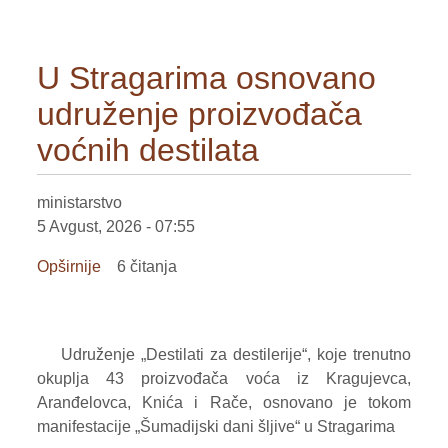
U Stragarima osnovano
udruženje proizvođača
voćnih destilata
ministarstvo
5 Avgust, 2026 - 07:55
Opširnije
o
6 čitanja
U
Stragarima
osnovano
Udruženje „Destilati za destilerije“, koje trenutno
udruženje
okuplja 43 proizvođača voća iz Kragujevca,
proizvođača
Aranđelovca, Knića i Rače, osnovano je tokom
voćnih
manifestacije „Šumadijski dani šljive“ u Stragarima
destilata