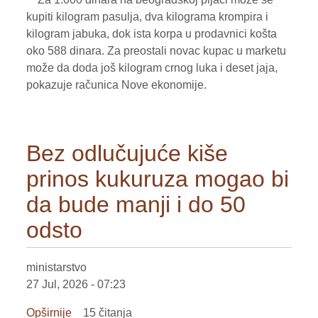
proizvođači
kupiti kilogram pasulja, dva kilograma krompira i
gube
kilogram jabuka, dok ista korpa u prodavnici košta
tržišnu
oko 588 dinara. Za preostali novac kupac u marketu
utakmicu
može da doda još kilogram crnog luka i deset jaja,
pokazuje računica Nove ekonomije.
Bez odlučujuće kiše
prinos kukuruza mogao bi
da bude manji i do 50
odsto
ministarstvo
27 Jul, 2026 - 07:23
Opširnije
o
15 čitanja