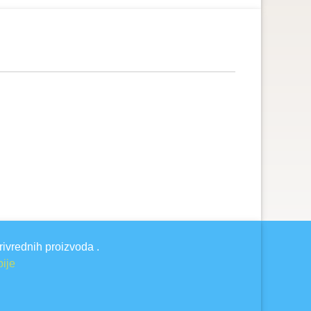
rivrednih proizvoda .
bije