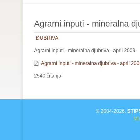
are
here:
Agrarni inputi - mineralna dj
ĐUBRIVA
Agrarni inputi - mineralna djubriva - april 2009.
Agrarni inputi - mineralna djubriva - april 200
2540 čitanja
© 2004-2026.
STIP
Min