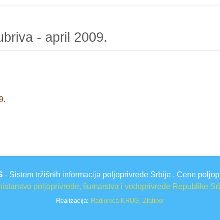
ubriva - april 2009.
9.
S
- Sistem tržišnih informacija poljoprivrede Srbije . Cene poljop
istarstvo poljoprivrede, šumarstva i vodoprivrede Republike Sr
Realizacija:
Radionica KRUG, Zlatibor