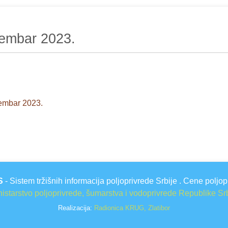
ptembar 2023.
tembar 2023.
S
- Sistem tržišnih informacija poljoprivrede Srbije . Cene poljop
istarstvo poljoprivrede, šumarstva i vodoprivrede Republike Sr
Realizacija:
Radionica KRUG, Zlatibor