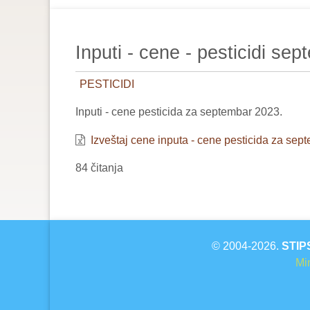
are
here:
Inputi - cene - pesticidi se
PESTICIDI
Inputi - cene pesticida za septembar 2023.
Izveštaj cene inputa - cene pesticida za sep
84 čitanja
© 2004-2026.
STIP
Min