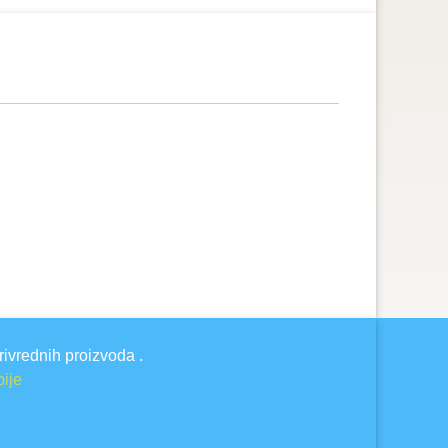
rivrednih proizvoda .
bije