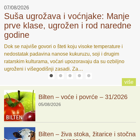
07/08/2026
0
Suša ugrožava i voćnjake: Manje
E
prve klase, ugrožen i rod naredne
S
godine
a
P
lu
S
Dok se najviše govori o šteti koju visoke temperature i
b
nedostatak padavina nanose kukuruzu, soji i drugim
o
ratarskim kulturama, voćari upozoravaju da su ozbiljno
ugroženi i višegodišnji zasadi. Za…
više
Bilten – voće i povrće – 31/2026
05/08/2026
Bilten – živa stoka, žitarice i stočna