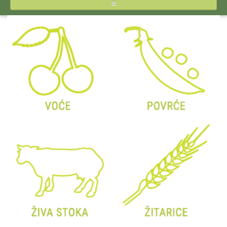
NASLOVNA
O STIPSU
IZVEŠTAJI CENA
INPUTI
JAJA I ŽIVINSKO MESO
MLEKO I MLEČNI PROIZVODI
POVRĆE
VOĆE
ŽITARICE
ŽIVA STOKA