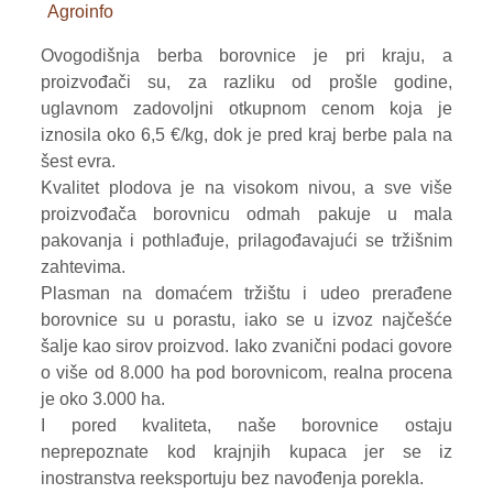
Agroinfo
VOĆE
Ovogodišnja berba borovnice je pri kraju, a
ŽITARICE
proizvođači su, za razliku od prošle godine,
uglavnom zadovoljni otkupnom cenom koja je
ŽIVA STOKA
iznosila oko 6,5 €/kg, dok je pred kraj berbe pala na
šest evra.
BILTENI
Kvalitet plodova je na visokom nivou, a sve više
proizvođača borovnicu odmah pakuje u mala
REPORTERI
pakovanja i pothlađuje, prilagođavajući se tržišnim
zahtevima.
Plasman na domaćem tržištu i udeo prerađene
borovnice su u porastu, iako se u izvoz najčešće
šalje kao sirov proizvod. Iako zvanični podaci govore
o više od 8.000 ha pod borovnicom, realna procena
je oko 3.000 ha.
I pored kvaliteta, naše borovnice ostaju
neprepoznate kod krajnjih kupaca jer se iz
inostranstva reeksportuju bez navođenja porekla.