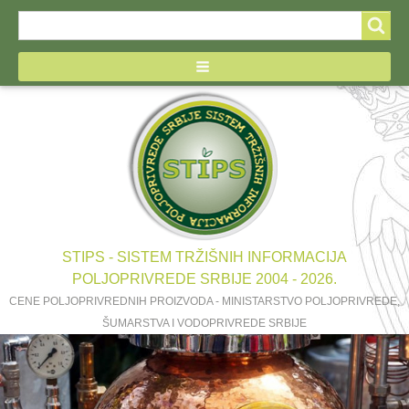
Search
Search
form
STIPS - SISTEM TRŽIŠNIH INFORMACIJA
POLJOPRIVREDE SRBIJE 2004 - 2026.
CENE POLJOPRIVREDNIH PROIZVODA - MINISTARSTVO POLJOPRIVREDE,
ŠUMARSTVA I VODOPRIVREDE SRBIJE