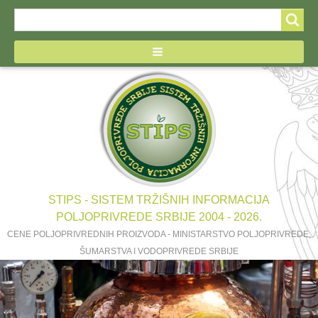
Search
Search
form
STIPS - SISTEM TRŽIŠNIH INFORMACIJA
POLJOPRIVREDE SRBIJE 2004 - 2026.
CENE POLJOPRIVREDNIH PROIZVODA - MINISTARSTVO POLJOPRIVREDE,
ŠUMARSTVA I VODOPRIVREDE SRBIJE