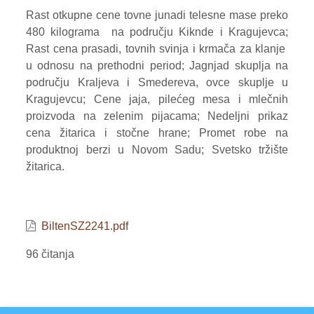
Rast otkupne cene tovne junadi telesne mase preko
VOĆE
480 kilograma na području Kiknde i Kragujevca;
Rast cena prasadi, tovnih svinja i krmača za klanje
ŽITARICE
u odnosu na prethodni period; Jagnjad skuplja na
ŽIVA STOKA
području Kraljeva i Smedereva, ovce skuplje u
Kragujevcu; Cene jaja, pilećeg mesa i mlečnih
BILTENI
proizvoda na zelenim pijacama; Nedeljni prikaz
cena žitarica i stočne hrane; Promet robe na
REPORTERI
produktnoj berzi u Novom Sadu; Svetsko tržište
žitarica.
BiltenSZ2241.pdf
96 čitanja