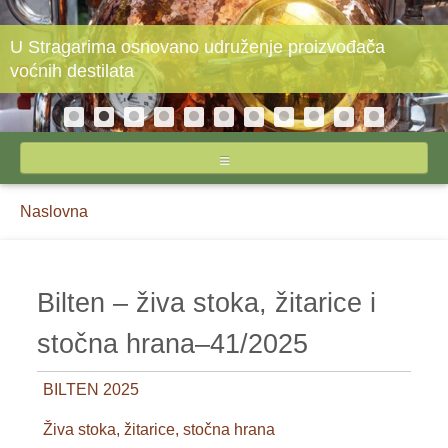
U Stragarima osnovano udruženje proizvođača
voćnih destilata
NASLOVNA
Breadcrumbs
You
Naslovna
O STIPSU
are
here:
IZVEŠTAJI CENA
Bilten – živa stoka, žitarice i
INPUTI
stočna hrana–41/2025
JAJA I ŽIVINSKO MESO
BILTEN 2025
MLEKO I MLEČNI PROIZVODI
Živa stoka, žitarice, stočna hrana
POVRĆE