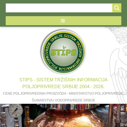
Search
Search
form
STIPS - SISTEM TRŽIŠNIH INFORMACIJA
POLJOPRIVREDE SRBIJE 2004 - 2026.
CENE POLJOPRIVREDNIH PROIZVODA - MINISTARSTVO POLJOPRIVREDE,
ŠUMARSTVA I VODOPRIVREDE SRBIJE