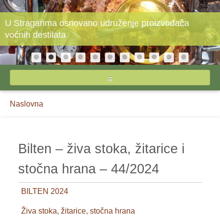
U Stragarima osnovano udruženje proizvođača
voćnih destilata
NASLOVNA
Breadcrumbs
You
Naslovna
O STIPSU
are
here:
IZVEŠTAJI CENA
Bilten – živa stoka, žitarice i
INPUTI
stočna hrana – 44/2024
JAJA I ŽIVINSKO MESO
BILTEN 2024
MLEKO I MLEČNI PROIZVODI
Živa stoka, žitarice, stočna hrana
POVRĆE