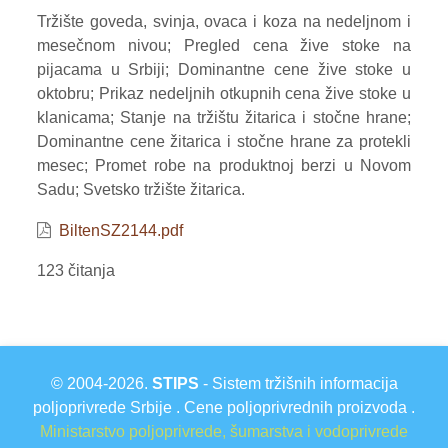
Tržište goveda, svinja, ovaca i koza na nedeljnom i
VOĆE
mesečnom nivou; Pregled cena žive stoke na
pijacama u Srbiji; Dominantne cene žive stoke u
ŽITARICE
oktobru; Prikaz nedeljnih otkupnih cena žive stoke u
ŽIVA STOKA
klanicama; Stanje na tržištu žitarica i stočne hrane;
Dominantne cene žitarica i stočne hrane za protekli
BILTENI
mesec; Promet robe na produktnoj berzi u Novom
Sadu; Svetsko tržište žitarica.
REPORTERI
BiltenSZ2144.pdf
123 čitanja
© 2004-2026.
STIPS
- Sistem tržišnih informacija
poljoprivrede Srbije . Cene poljoprivrednih proizvoda .
Ministarstvo poljoprivrede, šumarstva i vodoprivrede