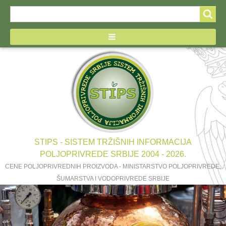
Search
Search
form
STIPS - SISTEM TRŽIŠNIH INFORMACIJA
POLJOPRIVREDE SRBIJE 2004 - 2026.
CENE POLJOPRIVREDNIH PROIZVODA - MINISTARSTVO POLJOPRIVREDE,
ŠUMARSTVA I VODOPRIVREDE SRBIJE