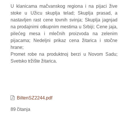
U klanicama mačvanskog regiona i na pijaci žive
VOĆE
stoke u Užicu skuplja telad; Skuplja prasad, a
nastavljen rast cene tovnih svinja; Skuplja jagnjad
ŽITARICE
na prodajnimi otkupnim mestima u Srbiji; Cene jaja,
ŽIVA STOKA
pilećeg mesa i mlečnih proizvoda na zelenim
pijacama; Nedeljni prikaz cena žitarica i stočne
BILTENI
hrane;
Promet robe na produktnoj berzi u Novom Sadu;
REPORTERI
Svetsko tržište žitarica.
BiltenSZ2244.pdf
89 čitanja