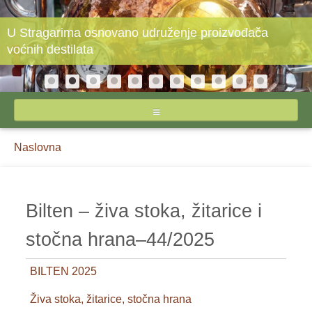
U Stragarima osnovano udruženje proizvođača
voćnih destilata
NASLOVNA
Breadcrumbs
You
Naslovna
O STIPSU
are
here:
IZVEŠTAJI CENA
Bilten – živa stoka, žitarice i
INPUTI
stočna hrana–44/2025
JAJA I ŽIVINSKO MESO
BILTEN 2025
MLEKO I MLEČNI PROIZVODI
Živa stoka, žitarice, stočna hrana
POVRĆE