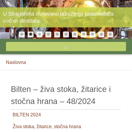
U Stragarima osnovano udruženje proizvođača
voćnih destilata
NASLOVNA
Breadcrumbs
You
Naslovna
O STIPSU
are
here:
IZVEŠTAJI CENA
Bilten – živa stoka, žitarice i
INPUTI
stočna hrana – 48/2024
JAJA I ŽIVINSKO MESO
BILTEN 2024
MLEKO I MLEČNI PROIZVODI
Živa stoka, žitarice, stočna hrana
POVRĆE