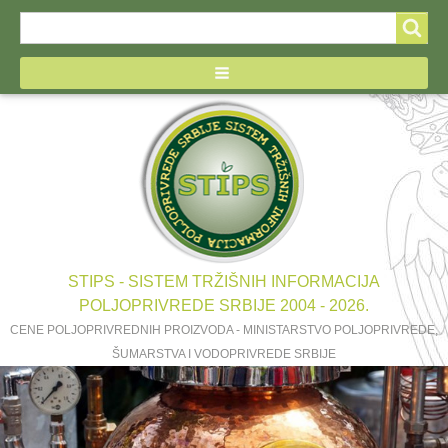
Search
Search
form
STIPS - SISTEM TRŽIŠNIH INFORMACIJA
POLJOPRIVREDE SRBIJE 2004 - 2026.
CENE POLJOPRIVREDNIH PROIZVODA - MINISTARSTVO POLJOPRIVREDE,
ŠUMARSTVA I VODOPRIVREDE SRBIJE