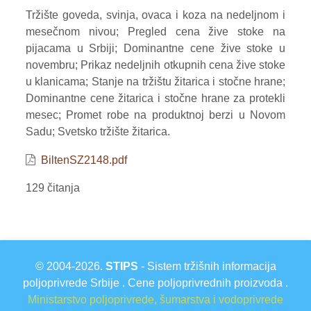
Tržište goveda, svinja, ovaca i koza na nedeljnom i
VOĆE
mesečnom nivou; Pregled cena žive stoke na
pijacama u Srbiji; Dominantne cene žive stoke u
ŽITARICE
novembru; Prikaz nedeljnih otkupnih cena žive stoke
ŽIVA STOKA
u klanicama; Stanje na tržištu žitarica i stočne hrane;
Dominantne cene žitarica i stočne hrane za protekli
BILTENI
mesec; Promet robe na produktnoj berzi u Novom
Sadu; Svetsko tržište žitarica.
REPORTERI
BiltenSZ2148.pdf
129 čitanja
© 2004-2026.
STIPS
- Sistem tržišnih informacija
poljoprivrede Srbije . Cene poljoprivrednih proizvoda .
Ministarstvo poljoprivrede, šumarstva i vodoprivrede