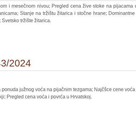
jnom i mesečnom nivou; Pregled cena žive stoke na pijacama u
anicama; Stanje na tržištu žitarica i stočne hrane; Dominantne 
vetsko tržište žitarica.
43/2024
ponuda južnog voća na pijačnim tezgama; Najčšce cene voća i p
ji; Pregled cena voća i povrća u Hrvatskoj.