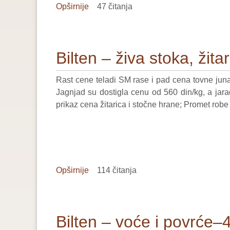
Opširnije
o
47 čitanja
Bilten
–
voće
Bilten – živa stoka, žit
i
povrće–
Rast cene teladi SM rase i pad cena tovne junad
46/2024
Jagnjad su dostigla cenu od 560 din/kg, a jar
prikaz cena žitarica i stočne hrane; Promet robe
Opširnije
o
114 čitanja
Bilten
–
živa
Bilten – voće i povrće–
stoka,