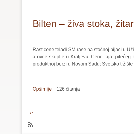
Bilten
–
voće
Bilten – živa stoka, žit
i
povrće–
43/2024
Rast cene teladi SM rase na stočnoj pijaci u Uži
a ovce skuplje u Kraljevu; Cene jaja, pilećeg
produktnoj berzi u Novom Sadu; Svetsko tržište ž
Opširnije
o
126 čitanja
Bilten
–
živa
Pagination
Previous
‹‹
stoka,
page
žitarice
i
SubscribeSubscribe