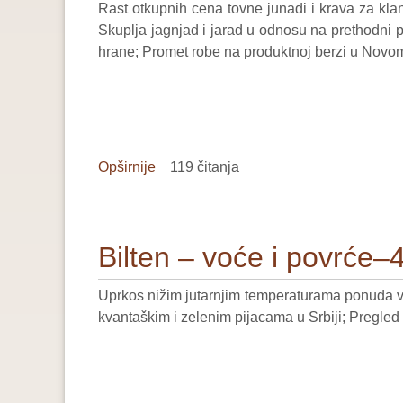
Rast otkupnih cena tovne junadi i krava za kla
47/2024
Skuplja jagnjad i jarad u odnosu na prethodni p
hrane; Promet robe na produktnoj berzi u Novom 
Opširnije
o
119 čitanja
Bilten
–
živa
Bilten – voće i povrće–
stoka,
žitarice
Uprkos nižim jutarnjim temperaturama ponuda vo
i
kvantaškim i zelenim pijacama u Srbiji; Pregled
stočna
hrana–
47/2024