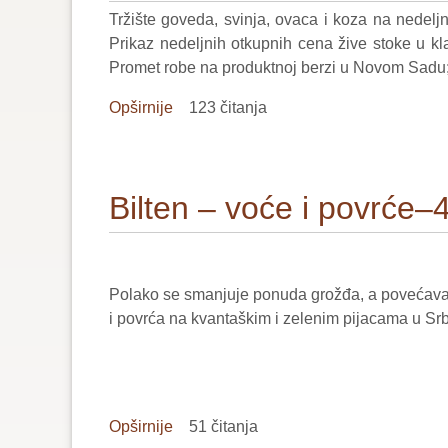
Tržište goveda, svinja, ovaca i koza na nedel
44/2024
Prikaz nedeljnih otkupnih cena žive stoke u kl
Promet robe na produktnoj berzi u Novom Sadu; S
Opširnije
o
123 čitanja
Bilten
–
živa
Bilten – voće i povrće–
stoka,
žitarice
i
stočna
Polako se smanjuje ponuda grožđa, a povećava 
hrana
i povrća na kvantaškim i zelenim pijacama u Srbi
–
44/2024
Opširnije
o
51 čitanja