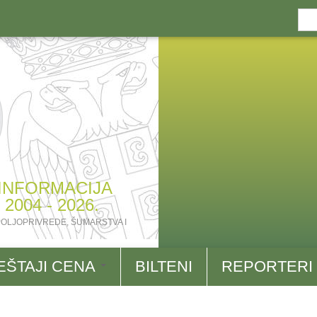
Se
Se
fo
 INFORMACIJA
004 - 2026.
POLJOPRIVREDE, ŠUMARSTVA I
EŠTAJI CENA
BILTENI
REPORTERI