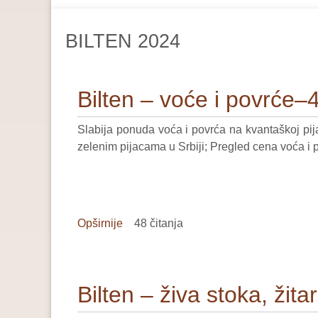
are
here:
BILTEN 2024
Bilten – voće i povrće–
Slabija ponuda voća i povrća na kvantaškoj pij
zelenim pijacama u Srbiji; Pregled cena voća i 
Opširnije
o
48 čitanja
Bilten
–
voće
Bilten – živa stoka, žit
i
povrće–