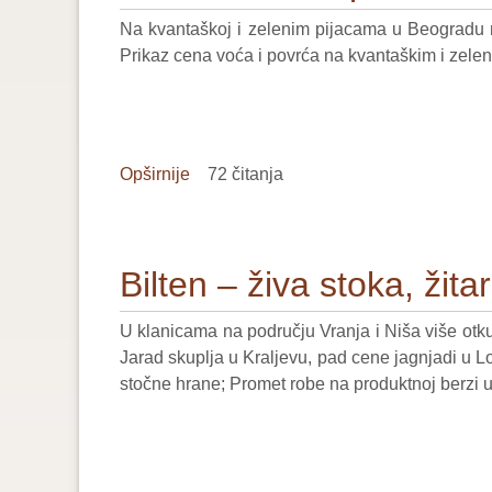
žitarice
Na kvantaškoj i zelenim pijacama u Beogradu 
i
Prikaz cena voća i povrća na kvantaškim i zelen
stočna
hrana–
46/2024
Opširnije
o
72 čitanja
Bilten
–
voće
Bilten – živa stoka, žit
i
povrće–
U klanicama na području Vranja i Niša više otk
45/2024
Jarad skuplja u Kraljevu, pad cene jagnjadi u L
stočne hrane; Promet robe na produktnoj berzi u