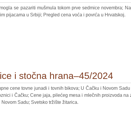
mogla se pazariti mušmula tokom prve sedmice novembra; Najčš
im pijacama u Srbiji; Pregled cena voća i povrća u Hrvatskoj.
arice i stočna hrana–45/2024
upne cene tovne junadi i tovnih bikova; U Čačku i Novom Sadu 
oznici i Čačku; Cene jaja, pilećeg mesa i mlečnih proizvoda na z
 Novom Sadu; Svetsko tržište žitarica.