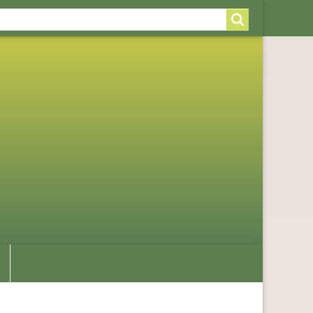
arch
arch
rm