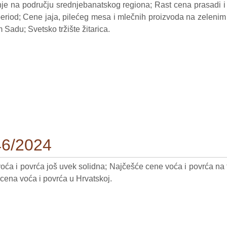
nje na području srednjebanatskog regiona; Rast cena prasadi i
eriod; Cene jaja, pilećeg mesa i mlečnih proizvoda na zelenim 
Sadu; Svetsko tržište žitarica.
46/2024
ća i povrća još uvek solidna; Najčešće cene voća i povrća na tr
 cena voća i povrća u Hrvatskoj.