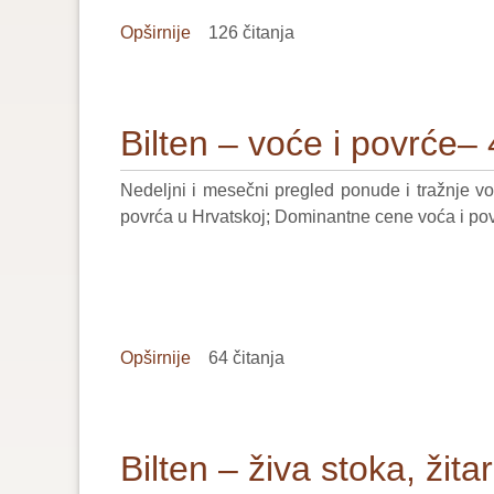
Opširnije
o
126 čitanja
Bilten
–
živa
Bilten – voće i povrće–
stoka,
žitarice
Nedeljni i mesečni pregled ponude i tražnje v
i
povrća u Hrvatskoj; Dominantne cene voća i pov
stočna
hrana–
45/2024
Opširnije
o
64 čitanja
Bilten
–
voće
Bilten – živa stoka, žit
i
povrće–