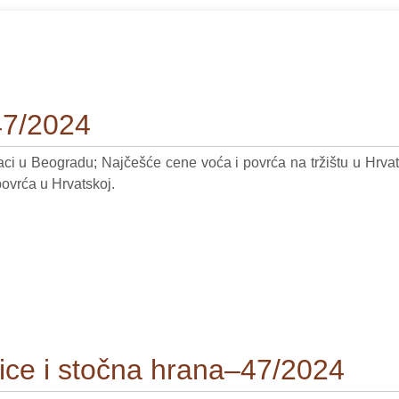
47/2024
aci u Beogradu; Najčešće cene voća i povrća na tržištu u Hrvat
povrća u Hrvatskoj.
arice i stočna hrana–47/2024