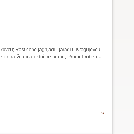
skovcu; Rast cene jagnjadi i jaradi u Kragujevcu,
z cena žitarica i stočne hrane; Promet robe na
Next
››
page