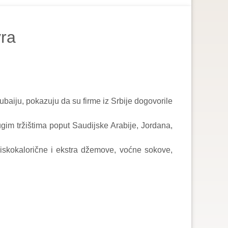
vra
iju, pokazuju da su firme iz Srbije dogovorile
im tržištima poput Saudijske Arabije, Jordana,
niskokalorične i ekstra džemove, voćne sokove,