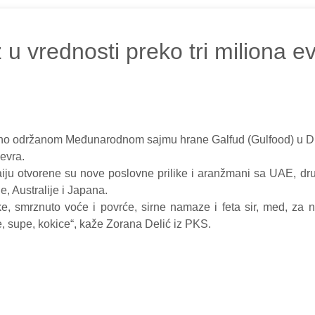
u vrednosti preko tri miliona e
o održanom Međunarodnom sajmu hrane Galfud (Gulfood) u Duba
evra.
ju otvorene su nove poslovne prilike i aranžmani sa UAE, drug
de, Australije i Japana.
ke, smrznuto voće i povrće, sirne namaze i feta sir, med, za 
ve, supe, kokice“, kaže Zorana Delić iz PKS.