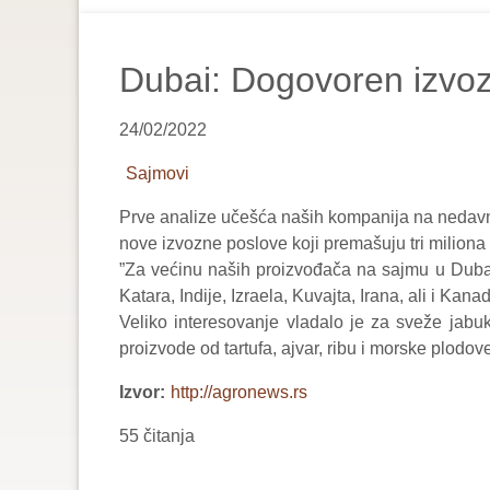
are
here:
Dubai: Dogovoren izvoz 
24/02/2022
Sajmovi
Prve analize učešća naših kompanija na nedavn
nove izvozne poslove koji premašuju tri miliona 
”Za većinu naših proizvođača na sajmu u Dubai
Katara, Indije, Izraela, Kuvajta, Irana, ali i Kana
Veliko interesovanje vladalo je za sveže jabu
proizvode od tartufa, ajvar, ribu i morske plodo
Izvor
http://agronews.rs
55 čitanja