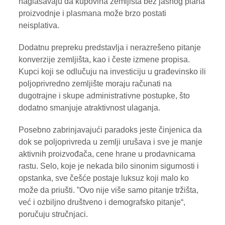
naglašavaju da kupovina zemljišta bez jasnog plana
proizvodnje i plasmana može brzo postati
neisplativa.
Dodatnu prepreku predstavlja i nerazrešeno pitanje
konverzije zemljišta, kao i česte izmene propisa.
Kupci koji se odlučuju na investiciju u građevinsko ili
poljoprivredno zemljište moraju računati na
dugotrajne i skupe administrativne postupke, što
dodatno smanjuje atraktivnost ulaganja.
Posebno zabrinjavajući paradoks jeste činjenica da
dok se poljoprivreda u zemlji urušava i sve je manje
aktivnih proizvođača, cene hrane u prodavnicama
rastu. Selo, koje je nekada bilo sinonim sigurnosti i
opstanka, sve češće postaje luksuz koji malo ko
može da priušti. ”Ovo nije više samo pitanje tržišta,
već i ozbiljno društveno i demografsko pitanje“,
poručuju stručnjaci.