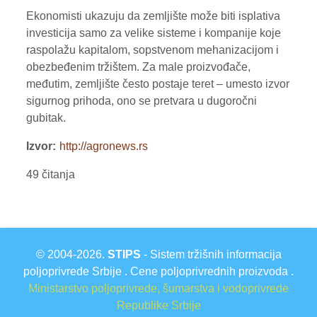
Ekonomisti ukazuju da zemljište može biti isplativa
investicija samo za velike sisteme i kompanije koje
raspolažu kapitalom, sopstvenom mehanizacijom i
obezbeđenim tržištem. Za male proizvođače,
međutim, zemljište često postaje teret – umesto izvor
sigurnog prihoda, ono se pretvara u dugoročni
gubitak.
Izvor
http://agronews.rs
49 čitanja
© 2004-2026.
STIPS
- Sistem tržišnih informacija
poljoprivrede Srbije . Cene poljoprivrednih proizvoda .
Ministarstvo poljoprivrede, šumarstva i vodoprivrede
Republike Srbije