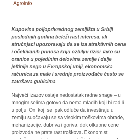
Agroinfo
VOĆE
ŽITARICE
Kupovina poljoprivrednog zemljišta u Srbiji
ŽIVA STOKA
poslednjih godina beleži rast interesa, ali
stručnjaci upozoravaju da se iza atraktivnih cena
BILTENI
i očekivanih prinosa kriju ozbiljni rizici. Iako su
oranice u pojedinim delovima zemlje i dalje
REPORTERI
jeftinije nego u Evropskoj uniji, ekonomska
računica za male i srednje proizvođače često se
završava gubicima
Najveći izazov ostaje nedostatak radne snage – u
mnogim selima gotovo da nema mladih koji bi radili
u polju. Oni koji se ipak odluče da investiraju u
zemlju suočavaju se sa visokim troškovima obrade,
mehanizacije, đubriva i goriva, dok otkupne cene
proizvoda ne prate rast troškova. Ekonomisti