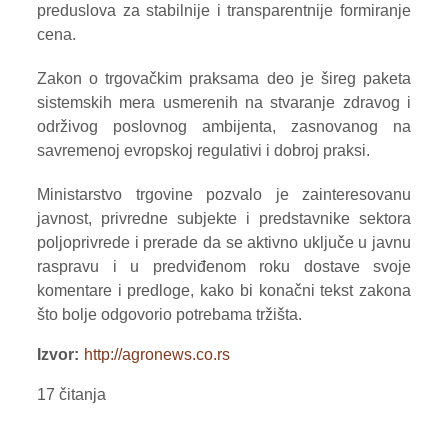
preduslova za stabilnije i transparentnije formiranje
cena.
Zakon o trgovačkim praksama deo je šireg paketa
sistemskih mera usmerenih na stvaranje zdravog i
održivog poslovnog ambijenta, zasnovanog na
savremenoj evropskoj regulativi i dobroj praksi.
Ministarstvo trgovine pozvalo je zainteresovanu
javnost, privredne subjekte i predstavnike sektora
poljoprivrede i prerade da se aktivno uključe u javnu
raspravu i u predviđenom roku dostave svoje
komentare i predloge, kako bi konačni tekst zakona
što bolje odgovorio potrebama tržišta.
Izvor
http://agronews.co.rs
17 čitanja