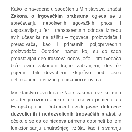
Kako je navedeno u saopštenju Ministarstva, značaj
Zakona o trgovačkim praksama
ogleda se u
sprečavanju nepoštenih trgovačkih praksi i
uspostavljanju fer i transparentnih odnosa između
svih učesnika na tržištu – trgovaca, proizvođača i
prerađivača, kao i primarnih poljoprivrednih
proizvođača. Određeni nameti koji su do sada
predstavljali deo troškova dobavljača i proizvođača
biće ovim zakonom trajno zabranjeni, dok će
pojedini biti dozvoljeni isključivo pod jasno
definisanim i precizno propisanim uslovima.
Ministarstvo navodi da je Nacrt zakona u velikoj meri
izrađen po uzoru na rešenja koja se već primenjuju u
Evropskoj uniji. Dokument uvodi
jasne definicije
dozvoljenih i nedozvoljenih trgovačkih praksi
, a
očekuje se da će njegova primena doprineti boljem
funkcionisanju unutrašnjeg tržišta, kao i stvaranju