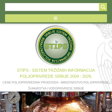
Search
Search
form
STIPS - SISTEM TRŽIŠNIH INFORMACIJA
POLJOPRIVREDE SRBIJE 2004 - 2026.
CENE POLJOPRIVREDNIH PROIZVODA - MINISTARSTVO POLJOPRIVREDE,
ŠUMARSTVA I VODOPRIVREDE SRBIJE