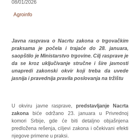
08/01/2026
VOĆE
Agroinfo
ŽITARICE
ŽIVA STOKA
Javna rasprava o Nacrtu zakona o trgovačkim
praksama je počela i trajaće do 28. januara,
BILTENI
saopštilo je Ministarstvo trgovine. Cilj rasprave je
REPORTERI
da se kroz uključivanje stručne i šire javnosti
unapredi zakonski okvir koji treba da uvede
jasnija i pravednija pravila poslovanja na tržištu
U okviru javne rasprave,
predstavljanje Nacrta
zakona
biće održano 23. januara u Privrednoj
komori Srbije, gde će biti detaljno objašnjena
predložena rešenja, ciljevi zakona i očekivani efekti
njegove primene u praksi.