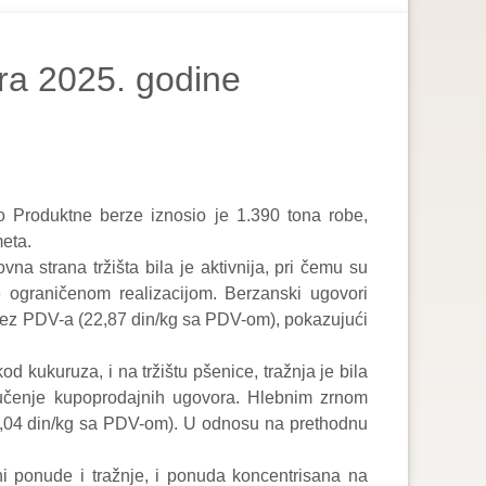
ra 2025. godine
o Produktne berze iznosio je 1.390 tona robe,
eta.
 strana tržišta bila je aktivnija, pri čemu su
e ograničenom realizacijom. Berzanski ugovori
bez PDV-a (22,87 din/kg sa PDV-om), pokazujući
d kukuruza, i na tržištu pšenice, tražnja je bila
jučenje kupoprodajnih ugovora. Hlebnim zrnom
22,04 din/kg sa PDV-om). U odnosu na prethodnu
i ponude i tražnje, i ponuda koncentrisana na