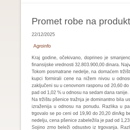
are
here:
Promet robe na produkt
22/12/2025
Agroinfo
Kraj godine, očekivano, doprineo je smanjeno
finansijske vrednosti 32.803.900,00 dinara. Na
Tokom posmatrane nedelje, na domaćem tržištu 
kupci formirali cene na nižem nivou u odnosu
zaključeni su u cenovnom rasponu od 20,60 do 
pad od 1,02 % u odnosu na sedam dana ranije.
Na tržištu pšenice tražnja je dominantno bila us
izraženija u odnosu na ponudu. Razlika u pa
trgovalo se po ceni od 19,90 do 20,20 din/kg 
nedelju, cena pšenice zabeležila je pad od 1,23
Sojino zrno beleži odsustvo iz trgovanja. Ra