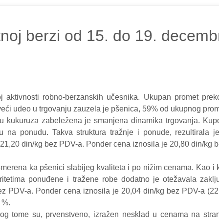
noj berzi od 15. do 19. decemb
j aktivnosti robno-berzanskih učesnika. Ukupan promet prek
jveći udeo u trgovanju zauzela je pšenica, 59% od ukupnog prom
kukuruza zabeležena je smanjena dinamika trgovanja. Kupovna
 na ponudu. Takva struktura tražnje i ponude, rezultirala j
21,20 din/kg bez PDV-a. Ponder cena iznosila je 20,80 din/kg 
merena ka pšenici slabijeg kvaliteta i po nižim cenama. Kao i ko
ritetima ponuđene i tražene robe dodatno je otežavala zakl
bez PDV-a. Ponder cena iznosila je 20,04 din/kg bez PDV-a (
 %.
zlog tome su, prvenstveno, izražen nesklad u cenama na stran