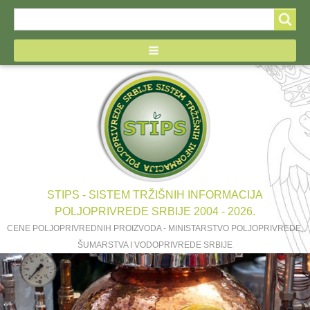
Search
Search
form
STIPS - SISTEM TRŽIŠNIH INFORMACIJA
POLJOPRIVREDE SRBIJE 2004 - 2026.
CENE POLJOPRIVREDNIH PROIZVODA - MINISTARSTVO POLJOPRIVREDE,
ŠUMARSTVA I VODOPRIVREDE SRBIJE