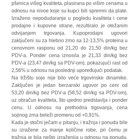
pšenica višeg kvaliteta, plasirana po višim cenama u
odnosu na nivoe koje su kupci bili spremni da plate.
Izraženo nepodudaranje u pogledu kvaliteta i cene
prodajne i kupovne strane, rezultiralo je otežanim
odvijanjem trgovanja. Kupoprodajni ugovori
zaključeni su za hlebno zrno sa 12-13,5% proteina u
cenovnom rasponu od 21,20 do 21,50 din/kg bez
PDV-a. Ponder cena iznosila je 21,33 din/kg bez
PDV-a (23,47 din/kg sa PDV-om), pokazujući rast od
2,56% u odnosu na poslednji upoređujući podatak.
Na tržištu soje nije bilo veće trgovinske dinamike.
Zaključen je jedan berzanski ugovor po ceni od
53,20 din/kg bez PDV-a (58,52 din/kg sa PDV-om),
uz obračun kvaliteta, što ujedno predstavlja i ponder
cenu. U odnosu na prethodna trgovanja, cena
sojinog zrna beleži promenu od +0,91%.
Kada je stočni ječam u pitanju, i tražnja i ponuda bile
su izražene za manje količine robe, pri čemu je
tražnja je bila nešto izraženija u odnosu na ponudu.