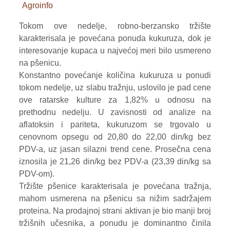
Agroinfo
VOĆE
Tokom ove nedelje, robno-berzansko tržište
ŽITARICE
karakterisala je povećana ponuda kukuruza, dok je
interesovanje kupaca u najvećoj meri bilo usmereno
ŽIVA STOKA
na pšenicu.
Konstantno povećanje količina kukuruza u ponudi
BILTENI
tokom nedelje, uz slabu tražnju, uslovilo je pad cene
ove ratarske kulture za 1,82% u odnosu na
REPORTERI
prethodnu nedelju. U zavisnosti od analize na
aflatoksin i pariteta, kukuruzom se trgovalo u
cenovnom opsegu od 20,80 do 22,00 din/kg bez
PDV-a, uz jasan silazni trend cene. Prosečna cena
iznosila je 21,26 din/kg bez PDV-a (23,39 din/kg sa
PDV-om).
Tržište pšenice karakterisala je povećana tražnja,
mahom usmerena na pšenicu sa nižim sadržajem
proteina. Na prodajnoj strani aktivan je bio manji broj
tržišnih učesnika, a ponudu je dominantno činila