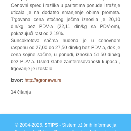
Cenovni spred i razlika u paritetima ponude i tražnje
uticala je na dodatno smanjenje obima prometa.
Trgovana cena stočnog ječma iznosila je 20,10
din/kg bez PDV-a (22,11 din/kg sa PDV-om),
pokazujući rast od 2,19%.
Suncokretova sačma nuđena je u cenovnom
rasponu od 27,00 do 27,50 din/kg bez PDV-a, dok je
cena sojine sačme, u ponudi, iznosila 51,50 din/kg
bez PDV-a. Usled slabe zainteresovanosti kupaca ,
trgovanje je izostalo.
Izvor
http://agronews.rs
14 čitanja
© 2004-2026.
STIPS
- Sistem tržišnih informacija