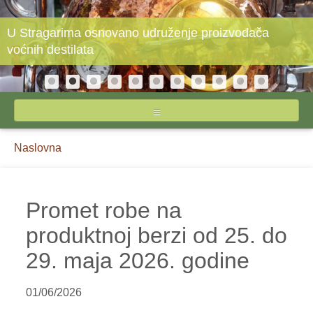
U Stragarima osnovano udruženje proizvođača
voćnih destilata
NASLOVNA
Breadcrumbs
You
Naslovna
O STIPSU
are
here:
IZVEŠTAJI CENA
Promet robe na
produktnoj berzi od 25. do
INPUTI
29. maja 2026. godine
JAJA I ŽIVINSKO MESO
MLEKO I MLEČNI PROIZVODI
01/06/2026
POVRĆE