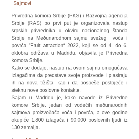
Sajmovi
VOĆE
Privredna komora Srbije (PKS) i Razvojna agencija
ŽITARICE
Srbije (RAS) po prvi put je organizovala nastup
srpskih privrednika u okviru nacionalnog štanda
ŽIVA STOKA
Srbije na Meðunarodnom sajmu svežeg voća i
povrća ”Fruit attraction“ 2022, koji se od 4. do 6.
BILTENI
oktobra održava u Madridu, objavila je Privredna
komora Srbije.
REPORTERI
Kako se dodaje, nastup na ovom sajmu omogućava
izlagačima da predstave svoje proizvode i plasiraju
ih na nova tržišta, kao i da pospeše postojeće i
steknu nove poslovne kontakte.
Sajam u Madridu je, kako navode iz Privredne
komore Srbije, jedan od vodećih meðunarodnih
sajmova proizvoðača voća i povrća, a ove godine
okupiće 1.800 izlagača i 90.000 poslovnih ljudi iz
130 zemalja.