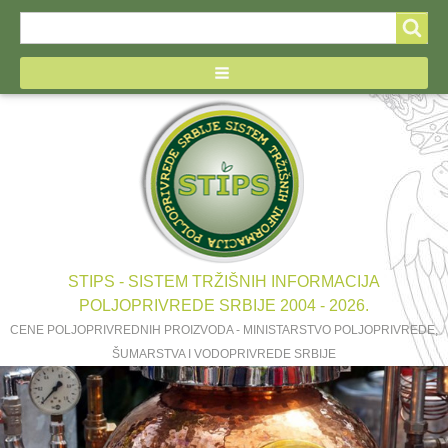
Search
Search
form
STIPS - SISTEM TRŽIŠNIH INFORMACIJA
POLJOPRIVREDE SRBIJE 2004 - 2026.
CENE POLJOPRIVREDNIH PROIZVODA - MINISTARSTVO POLJOPRIVREDE,
ŠUMARSTVA I VODOPRIVREDE SRBIJE