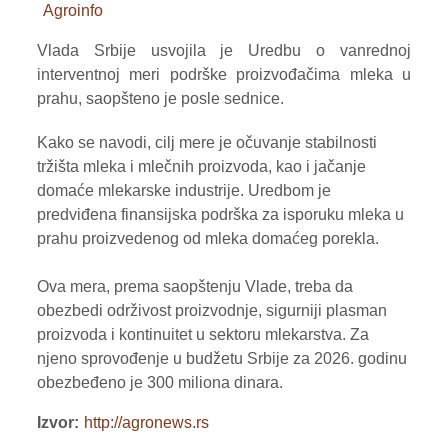
Agroinfo
VOĆE
Vlada Srbije usvojila je Uredbu o vanrednoj
ŽITARICE
interventnoj meri podrške proizvođačima mleka u
prahu, saopšteno je posle sednice.
ŽIVA STOKA
Kako se navodi, cilj mere je očuvanje stabilnosti
BILTENI
tržišta mleka i mlečnih proizvoda, kao i jačanje
domaće mlekarske industrije. Uredbom je
REPORTERI
predviđena finansijska podrška za isporuku mleka u
prahu proizvedenog od mleka domaćeg porekla.
Ova mera, prema saopštenju Vlade, treba da
obezbedi održivost proizvodnje, sigurniji plasman
proizvoda i kontinuitet u sektoru mlekarstva. Za
njeno sprovođenje u budžetu Srbije za 2026. godinu
obezbeđeno je 300 miliona dinara.
Izvor
http://agronews.rs