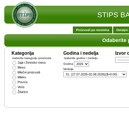
STIPS B
Proizvodi po mestima
Detaljni 
Odaberite 
Kategorija
Godina i nedelja
Izvor 
Izaberite kategoriju proizvoda.
Izaberite godinu i nedelju.
Jaja i živinsko meso
Godina
Meso
Nedelja
Mlečni proizvodi
Mleko
Povrće
Voće
Žitarice